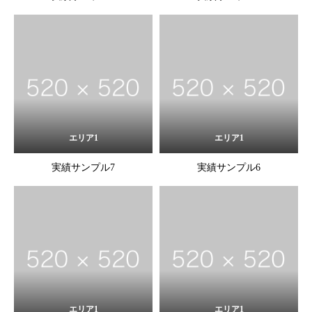
エリア1
エリア1
実績サンプル7
実績サンプル6
エリア1
エリア1