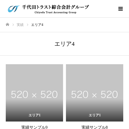
実績
エリア4
ホーム
エリア4
エリア1
エリア1
実績サンプル9
実績サンプル8